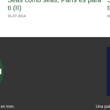
ti (II)
t
15-07-2014
0
 en tren.
Una pub