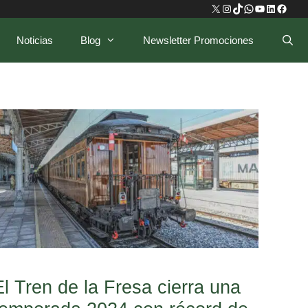
X
Instagram
TikTok
WhatsApp
YouTube
LinkedIn
Faceb
Noticias
Blog
Newsletter Promociones
El Tren de la Fresa cierra una