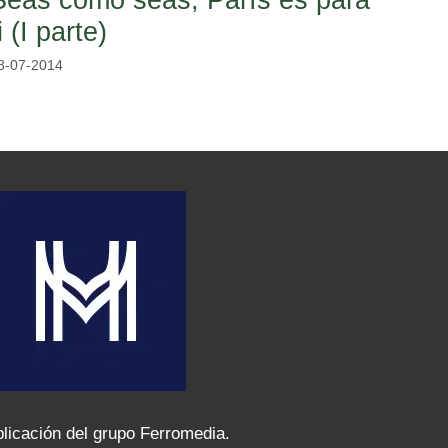
i (I parte)
8-07-2014
licación del grupo Ferromedia.