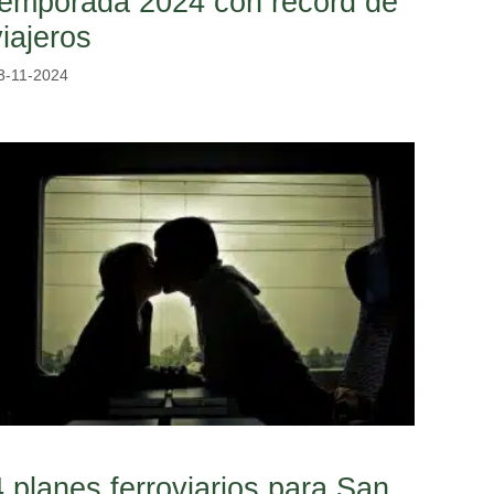
temporada 2024 con récord de
viajeros
3-11-2024
4 planes ferroviarios para San