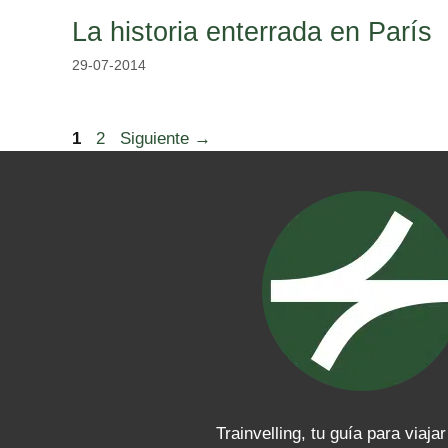
La historia enterrada en París
29-07-2014
Página
Página
1
2
Siguiente
→
Trainvelling, tu guía para viajar