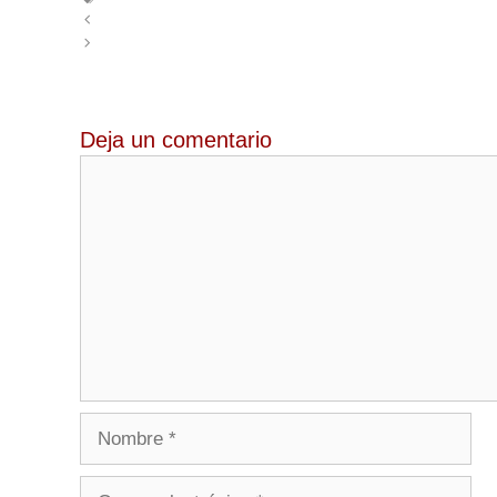
Renfe vuelve a ser Tren Oficial de la Feria del Libro de
Metrovalencia abrirá toda la noche de San Juan
Deja un comentario
Comentario
Nombre
Correo