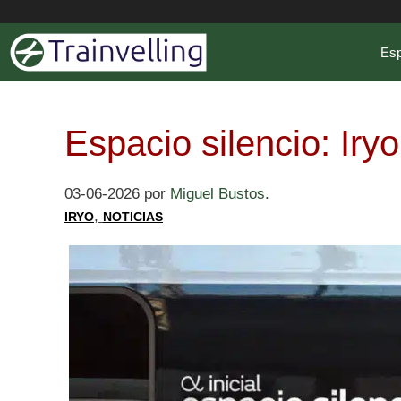
Saltar
al
Es
contenido
Espacio silencio: Iryo
03-06-2026
por
Miguel Bustos
.
,
IRYO
NOTICIAS