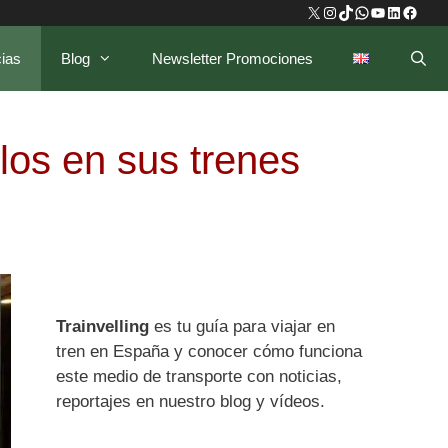
X
Instagram
TikTok
WhatsApp
YouTube
LinkedIn
Faceb
cias
Blog
Newsletter Promociones
ilos en sus trenes
Trainvelling
es tu guía para viajar en
tren en España y conocer cómo funciona
este medio de transporte con noticias,
reportajes en nuestro blog y vídeos.