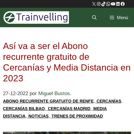
Saltar
X
Instagram
TikTok
WhatsApp
YouTube
LinkedIn
Faceb
al
Menú
contenido
Así va a ser el Abono
recurrente gratuito de
Cercanías y Media Distancia en
2023
27-12-2022
por
Miguel Bustos
.
,
,
ABONO RECURRENTE GRATUITO DE RENFE
CERCANÍAS
,
,
CERCANÍAS BILBAO
CERCANÍAS MADRID
MEDIA
,
,
DISTANCIA
NOTICIAS
TRENES DE PROXIMIDAD