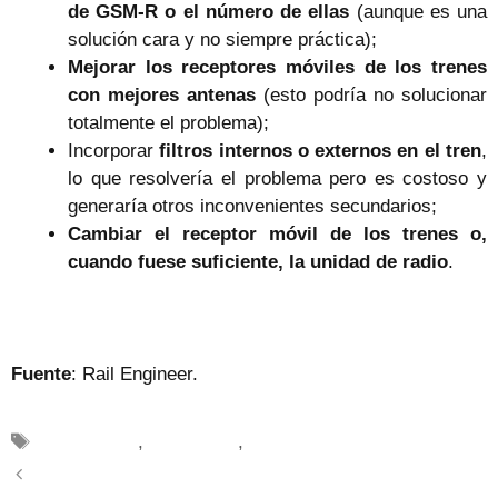
de GSM-R o el número de ellas
(aunque es una
solución cara y no siempre práctica);
Mejorar los receptores móviles de los trenes
con mejores antenas
(esto podría no solucionar
totalmente el problema);
Incorporar
filtros internos o externos en el tren
,
lo que resolvería el problema pero es costoso y
generaría otros inconvenientes secundarios;
Cambiar el receptor móvil de los trenes o,
cuando fuese suficiente, la unidad de radio
.
Fuente
: Rail Engineer.
Etiquetas
ferrocarriles
,
innovación
,
Tecnología
Maruxiña, mi amor: corto ferroviario para todas las