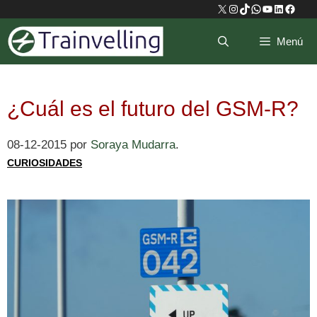
Saltar
X
Instagram
TikTok
WhatsApp
YouTube
LinkedIn
Faceb
al
Menú
contenido
¿Cuál es el futuro del GSM-R?
08-12-2015
por
Soraya Mudarra
.
CURIOSIDADES