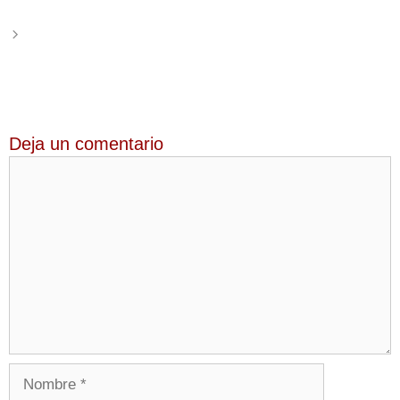
edades
El ferroviario: retrato de la sociedad italiana de
posguerra
Deja un comentario
Comentario
Nombre