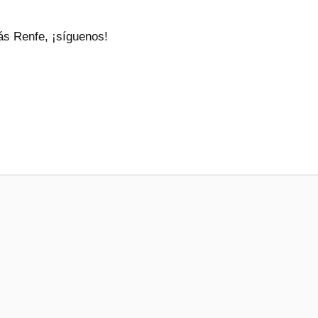
ás Renfe, ¡síguenos!
e octubre