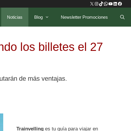
X
Instagram
TikTok
WhatsApp
YouTube
LinkedIn
Faceb
Noticias
Blog
Newsletter Promociones
 los billetes el 27
frutarán de más ventajas.
Trainvelling
es tu guía para viajar en