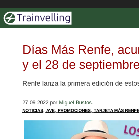
Saltar
al
contenido
Días Más Renfe, acum
y el 28 de septiembr
Renfe lanza la primera edición de estos 
27-09-2022
por
Miguel Bustos
.
,
,
,
NOTICIAS
AVE
PROMOCIONES
TARJETA MÁS RENF