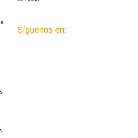
as
Síguenos en:
X
Instagram
TikTok
Telegram
WhatsApp
YouTube
LinkedIn
Facebook
os
s