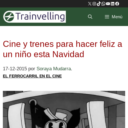
Saltar
X
Instagram
TikTok
WhatsApp
YouTube
LinkedIn
Faceb
al
Menú
contenido
Cine y trenes para hacer feliz a
un niño esta Navidad
17-12-2015
por
Soraya Mudarra
.
EL FERROCARRIL EN EL CINE