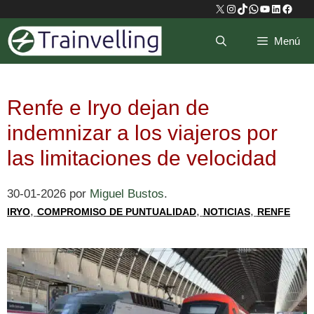
Saltar
X
Instagram
TikTok
WhatsApp
YouTube
LinkedIn
Faceb
al
Menú
contenido
Renfe e Iryo dejan de
indemnizar a los viajeros por
las limitaciones de velocidad
30-01-2026
por
Miguel Bustos
.
,
,
,
IRYO
COMPROMISO DE PUNTUALIDAD
NOTICIAS
RENFE