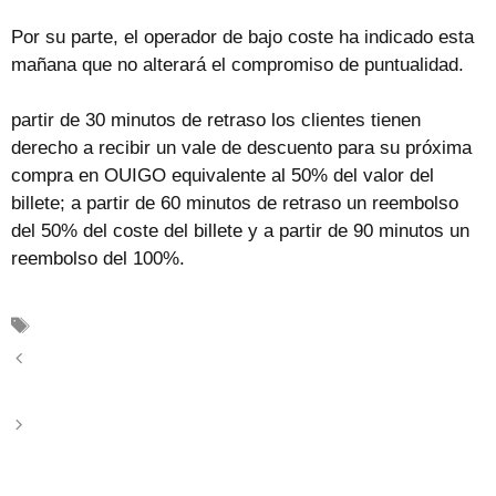
Por su parte, el operador de bajo coste ha indicado esta
mañana que no alterará el compromiso de puntualidad.
partir de 30 minutos de retraso los clientes tienen
derecho a recibir un vale de descuento para su próxima
compra en OUIGO equivalente al 50% del valor del
billete; a partir de 60 minutos de retraso un reembolso
del 50% del coste del billete y a partir de 90 minutos un
reembolso del 100%.
Etiquetas
Compromiso de puntualidad
Rodalíes de Catalunya volverá a prestar servicio
mañana y será gratis
Huelga ferroviaria de febrero: estos son los servicios
mínimos