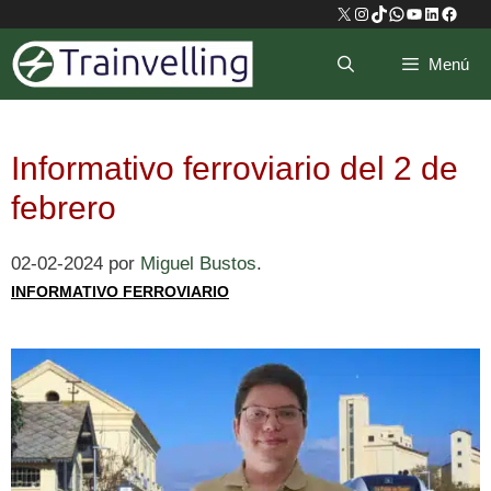
Saltar
X
Instagram
TikTok
WhatsApp
YouTube
LinkedIn
Faceb
al
Menú
contenido
Informativo ferroviario del 2 de
febrero
02-02-2024
por
Miguel Bustos
.
INFORMATIVO FERROVIARIO