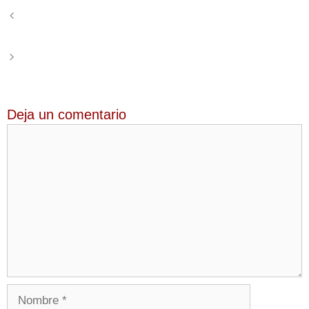
Los viajeros de un Alvia a Santander, detenidos 5
horas sin electricidad y con poca información
Servicios mínimos para la huelga de Renfe y Adif del
9 de febrero
Deja un comentario
Comentario
Nombre